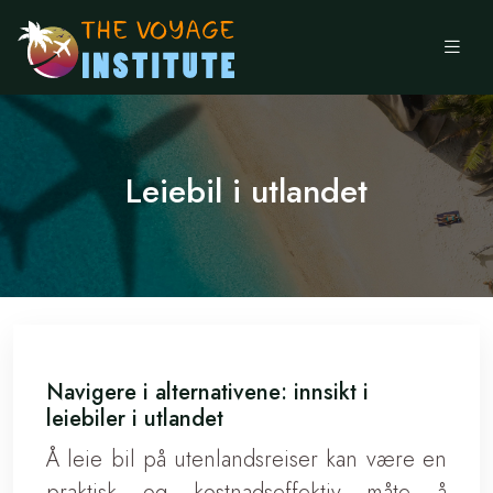
Leiebil i utlandet
Navigere i alternativene: innsikt i
leiebiler i utlandet
Å leie bil på utenlandsreiser kan være en
praktisk og kostnadseffektiv måte å